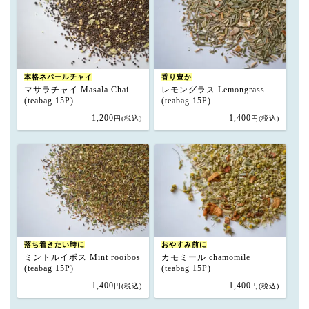
本格ネパールチャイ
香り豊か
マサラチャイ Masala Chai
レモングラス Lemongrass
(teabag 15P)
(teabag 15P)
1,200
1,400
円(税込)
円(税込)
落ち着きたい時に
おやすみ前に
ミントルイボス Mint rooibos
カモミール chamomile
(teabag 15P)
(teabag 15P)
1,400
1,400
円(税込)
円(税込)