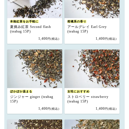
本格紅茶をお手軽に
柑橘系の香り
夏摘み紅茶 Second flash
アールグレイ Earl Grey
(teabag 15P)
(teabag 15P)
1,400
1,400
円(税込)
円(税込)
ぽかぽか温まる
女性におすすめ
ジンジャー ginger (teabag
ストロベリー strawberry
15P)
(teabag 15P)
1,400
1,400
円(税込)
円(税込)