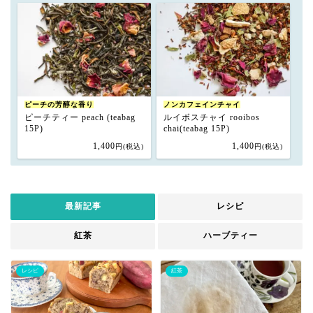
ピーチの芳醇な香り
ノンカフェインチャイ
ピーチティー peach (teabag
ルイボスチャイ rooibos
15P)
chai(teabag 15P)
1,400
1,400
円(税込)
円(税込)
最新記事
レシピ
紅茶
ハーブティー
レシピ
紅茶