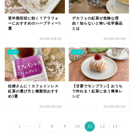
更年期症状に効く？アラフォ
デカフェの紅茶が危険な理
ーにおすすめのハーブティー5
由！知らないと怖い化学薬品
選
とは
2023年10月4日
2023年9月29日
レシピ
レシピ
妊婦さんに！カフェインレス
【甘栗でモンブラン】おうち
紅茶の選び方と種類別おすす
で作れる！紅茶に合う簡単レ
め3選
シピ
2023年9月26日
2023年9月22日
...
1
7
8
9
10
11
12
13