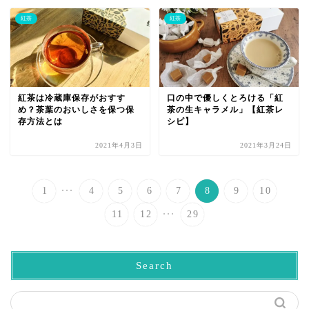
紅茶
紅茶
紅茶は冷蔵庫保存がおすす
口の中で優しくとろける「紅
め？茶葉のおいしさを保つ保
茶の生キャラメル」【紅茶レ
存方法とは
シピ】
2021年4月3日
2021年3月24日
...
1
4
5
6
7
8
9
10
...
11
12
29
Search