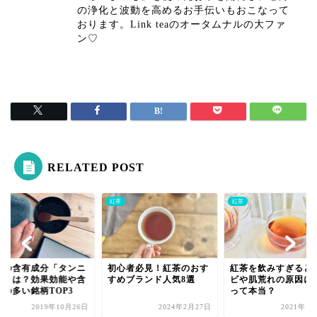
の浄化と波動を高めるお手伝いもおこなって
おります。Link teaのオータムナルの大ファ
ン♡
RELATED POST
紅茶
紅茶
茶の含有成分「タンニ
初心者必見！紅茶のおす
紅茶を飲みすぎると
」とは？効果効能や含
すめブランド人気8選
ビや肌荒れの原因に
量の多い銘柄TOP3
って本当？
2019年10月26日
2024年2月27日
2021年1