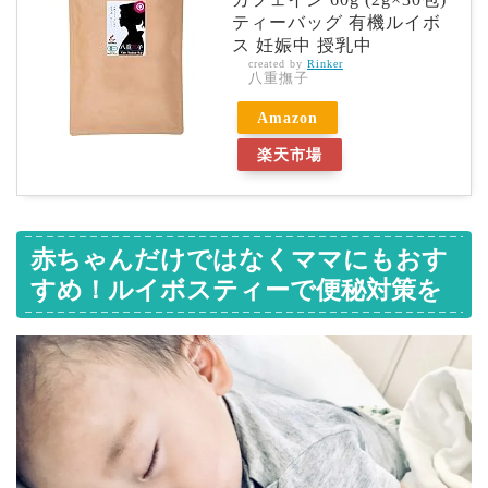
ティーバッグ 有機ルイボ
ス 妊娠中 授乳中
created by
Rinker
八重撫子
Amazon
楽天市場
赤ちゃんだけではなくママにもおす
すめ！ルイボスティーで便秘対策を