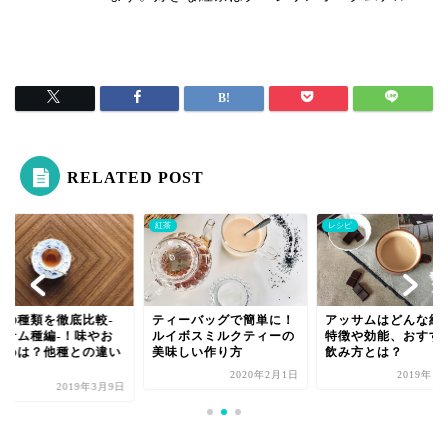
RELATED POST
紅茶
レシピ
茶の種類を徹底比較-
ティーバッグで簡単に！
アッサムはどんな紅
ッサム種編-！味やお
ルイボスミルクティーの
特徴や効能、おすす
すめは？他種との違い
美味しい作り方
飲み方とは？
2020年2月1日
2019年1
2019年3月9日