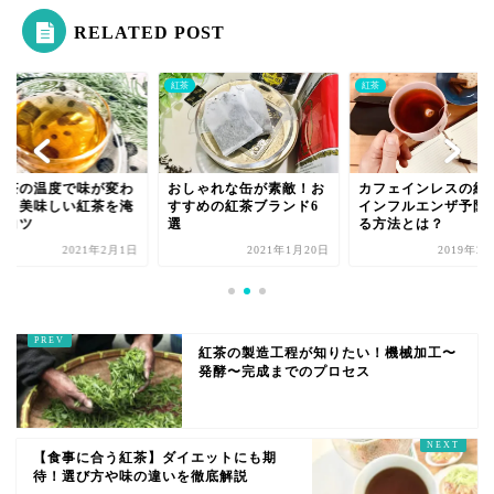
RELATED POST
紅茶
紅茶
紅茶の温度で味が変わ
おしゃれな缶が素敵！お
カフェインレスの紅
！】美味しい紅茶を淹
すすめの紅茶ブランド6
インフルエンザ予防
るコツ
選
る方法とは？
2021年2月1日
2021年1月20日
2019年2
紅茶の製造工程が知りたい！機械加工〜
発酵〜完成までのプロセス
【食事に合う紅茶】ダイエットにも期
待！選び方や味の違いを徹底解説