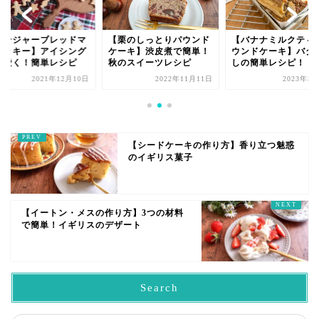
栗のしっとりパウンド
【バナナミルクティーパ
【ジンジャーブレッ
ーキ】渋皮煮で簡単！
ウンドケーキ】バターな
ンクッキー】アイシ
のスイーツレシピ
しの簡単レシピ！
で可愛く！簡単レシ
2022年11月11日
2023年5月26日
2021年12
【シードケーキの作り方】香り立つ魅惑
のイギリス菓子
【イートン・メスの作り方】3つの材料
で簡単！イギリスのデザート
Search