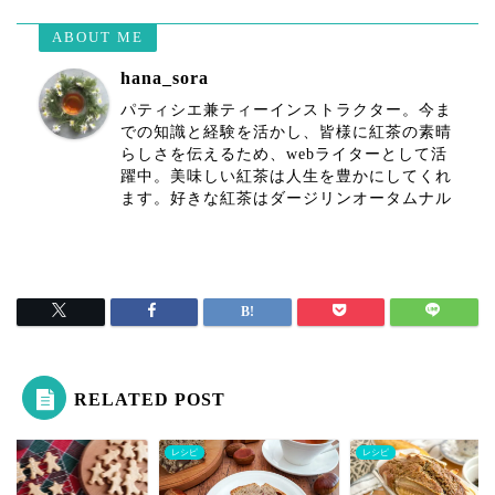
ABOUT ME
hana_sora
パティシエ兼ティーインストラクター。今ま
での知識と経験を活かし、皆様に紅茶の素晴
らしさを伝えるため、webライターとして活
躍中。美味しい紅茶は人生を豊かにしてくれ
ます。好きな紅茶はダージリンオータムナル
RELATED POST
ピ
レシピ
レシピ